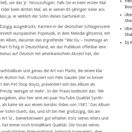
Per
ieß, um das ‘Jr.’ hinzuzufügen. Falls Sie es beim ersten Mal
Boo
Oder beim dritten Mal, als er seinen 83-jährigen Vater ans
Übe
s ja, er wirklich der Sohn dieses Garfunkel ist.
She
oßzügig ausgedrückt, Karriere in der deutschen Schlagerszene
Übe
reich europäischer Popmusik, in dem Melodie glitzernd, mit
Sha
heren Alben, darunter das ergreifende “Wie Du – Hommage an
DJ 
Chart-Erfolg in Deutschland, wo das Publikum offenbar eine
tismus auf Deutsch mit amerikanischem Akzent hat, der
hnachtsalbum und genau die Art von Platte, die einem klar
n-Button hat. Produziert von Felix Gauder (der es besser
mit den Pet Shop Boys), präsentiert sich das Album als
nzip ‘weniger ist mehr’. In der Praxis bedeutet das: ‘Wir
 ausgeben, also hier sind ein paar YouTube-Qualität Synth-
, als käme sie aus einem Aerobic-Video von 1987.’ Das Album
er-Sohn-Duett, das, und ich bin hier großzügig, das am
 Art Sr., bemerkenswert gut erhalten trotz seines Alters und
at immer noch kristallklare Qualität. Die Vocals seines
 unglücklichen Niemandsland: technisch kompetent, aber