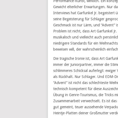
Performance-Kunst, wirklich. Ein konzep
Gewicht elterlicher Erwartungen. Nur dass
Interviews hat Garfunkel Jr. begeistert 
seine Begeisterung für Schlager gesproc
Geschmack ist nur Lärm, und “Advent” ist
Problem ist nicht, dass Art Garfunkel Jr. u
musikalisch und vielleicht auch persönli
niedrigere Standards für ein Weihnachts
beweisen will, der wahrscheinlich einfach
Die tragische Ironie ist, dass Art Garfun
immer der Juniorpartner, immer die Stim
schlimmeres Schicksal auferlegt: ewiger
als Rückhalt. Nur Schlager. Und EDM-Drop
“Advent” ist nicht das schlechteste Weihn
technisch kompetent für diese Auszeichnun
Übung in Genre-Tourismus, die Tricks mit 
Zusammenarbeit verwechselt. Es ist das 
gut gemeint, teuer aussehende Verpack
Heintje-Platten deiner Großmutter verd