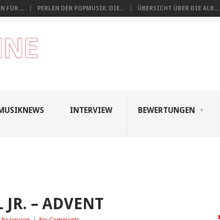
 FÜR ...
PERLEN DER POPMUSIK: DIE...
ÜBERSICHT ÜBER DIE ALB...
MUSIKNEWS
INTERVIEW
BEWERTUNGEN
 JR. – ADVENT
 Rezension
|
No Comments