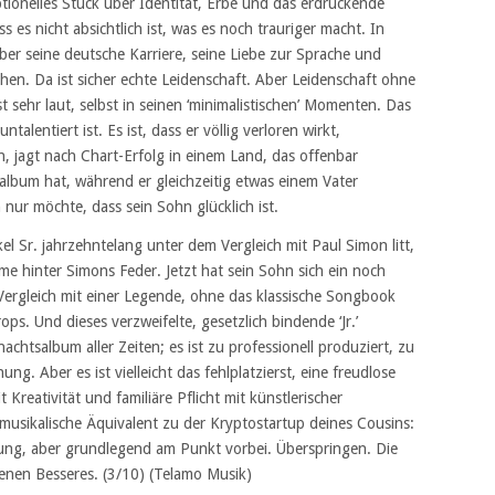
tionelles Stück über Identität, Erbe und das erdrückende
 es nicht absichtlich ist, was es noch trauriger macht. In
über seine deutsche Karriere, seine Liebe zur Sprache und
hen. Da ist sicher echte Leidenschaft. Aber Leidenschaft ohne
 sehr laut, selbst in seinen ‘minimalistischen’ Momenten. Das
ntalentiert ist. Es ist, dass er völlig verloren wirkt,
ch, jagt nach Chart-Erfolg in einem Land, das offenbar
album hat, während er gleichzeitig etwas einem Vater
 nur möchte, dass sein Sohn glücklich ist.
kel Sr. jahrzehntelang unter dem Vergleich mit Paul Simon litt,
me hinter Simons Feder. Jetzt hat sein Sohn sich ein noch
 Vergleich mit einer Legende, ohne das klassische Songbook
s. Und dieses verzweifelte, gesetzlich bindende ‘Jr.’
achtsalbum aller Zeiten; es ist zu professionell produziert, zu
g. Aber es ist vielleicht das fehlplatzierst, eine freudlose
Kreativität und familiäre Pflicht mit künstlerischer
musikalische Äquivalent zu der Kryptostartup deines Cousins:
ung, aber grundlegend am Punkt vorbei. Überspringen. Die
ienen Besseres. (3/10) (Telamo Musik)