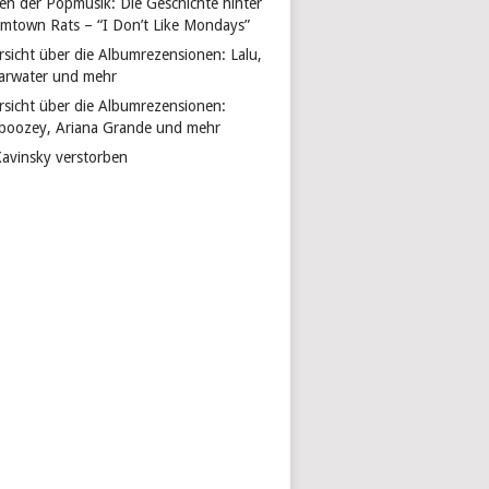
len der Popmusik: Die Geschichte hinter
mtown Rats – “I Don’t Like Mondays”
rsicht über die Albumrezensionen: Lalu,
arwater und mehr
rsicht über die Albumrezensionen:
boozey, Ariana Grande und mehr
Kavinsky verstorben