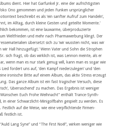
lbums dient. Hier hat Garfunkel Jr. eine der aufrichtigsten
Yoko Ono genommen und jeden Funken ursprünglicher
iontext beschreibt es als ‘ein sanfter Aufruf zum Handeln’,
nnt, im Alltag, durch kleine Gesten und geteilte Momente.’
ächlich bekommen, ist eine lauwarme, überproduzierte
 zum Weltfrieden und mehr nach Pharmawerbung klingt. Der
ssematerialien übersetzt sich zu ‘wir wussten nicht, was wir
en wir Hall hinzugefügt.’ Wenn Vater und Sohn die Strophen
. sich fragt, ob das wirklich ist, was Lennon meinte, als er
nbar, wenn man es nur stark genug will, kann man es sogar wie
s Lied fordert uns auf, ‘den Kampf niederzulegen’ und ‘den
 eine ironische Bitte auf einem Album, das aktiv Stress erzeugt
ung. Das ganze Album ist ein fast tragischer Versuch, diese
‘frisch’, ‘überraschend’ zu machen. Das Ergebnis ist weniger
 Wünschen Euch Frohe Weihnacht” enthält Trance-Synth-
d, in einer Schwarzlicht-Minigolfbahn gespielt zu werden. Es
Festlich auf die Weise, wie eine verpflichtende Firmen-
 festlich ist.
“Auld Lang Syne” und “The First Noël”, wirken weniger wie