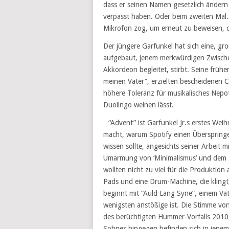
dass er seinen Namen gesetzlich ändern l
verpasst haben. Oder beim zweiten Mal. 
Mikrofon zog, um erneut zu beweisen, das
Der jüngere Garfunkel hat sich eine, gr
aufgebaut, jenem merkwürdigen Zwischen
Akkordeon begleitet, stirbt. Seine frü
meinen Vater”, erzielten bescheidenen 
höhere Toleranz für musikalisches Nepo
Duolingo weinen lässt.
“Advent” ist Garfunkel Jr.s erstes Wei
macht, warum Spotify einen Überspringe
wissen sollte, angesichts seiner Arbeit 
Umarmung von ‘Minimalismus’ und dem Pri
wollten nicht zu viel für die Produktion
Pads und eine Drum-Machine, die klingt
beginnt mit “Auld Lang Syne”, einem Vat
wenigsten anstößige ist. Die Stimme von
des berüchtigten Hummer-Vorfalls 2010, h
Sohnes hingegen befinden sich in jenem