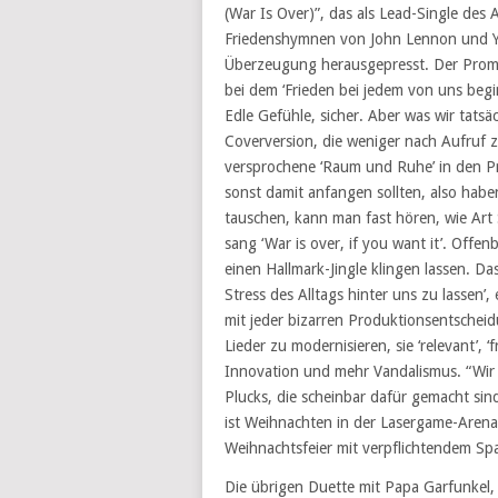
(War Is Over)”, das als Lead-Single des A
Friedenshymnen von John Lennon und 
Überzeugung herausgepresst. Der Promot
bei dem ‘Frieden bei jedem von uns begi
Edle Gefühle, sicher. Aber was wir tats
Coverversion, die weniger nach Aufruf
versprochene ‘Raum und Ruhe’ in den Pre
sonst damit anfangen sollten, also hab
tauschen, kann man fast hören, wie Art Sr
sang ‘War is over, if you want it’. Offe
einen Hallmark-Jingle klingen lassen. Da
Stress des Alltags hinter uns zu lassen’,
mit jeder bizarren Produktionsentscheid
Lieder zu modernisieren, sie ‘relevant’, 
Innovation und mehr Vandalismus. “Wir
Plucks, die scheinbar dafür gemacht sin
ist Weihnachten in der Lasergame-Arena. 
Weihnachtsfeier mit verpflichtendem Spaß
Die übrigen Duette mit Papa Garfunkel, 