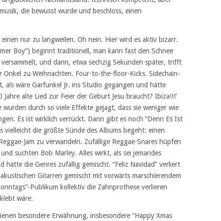
hlmusik, die bewusst wurde und beschloss, einen
einen nur zu langweilen. Oh nein. Hier wird es aktiv bizarr.
mer Boy”) beginnt traditionell, man kann fast den Schnee
e versammelt, und dann, etwa sechzig Sekunden später, trifft
 Onkel zu Weihnachten. Four-to-the-floor-Kicks. Sidechain-
, als wäre Garfunkel Jr. ins Studio gegangen und hätte
Jahre alte Lied zur Feier der Geburt Jesu braucht? Ibiza!!!’
urden durch so viele Effekte gejagt, dass sie weniger wie
gen. Es ist wirklich verrückt. Dann gibt es noch “Denn Es Ist
as vielleicht die größte Sünde des Albums begeht: einen
-Reggae-Jam zu verwandeln. Zufällige Reggae-Snares hüpfen
t und suchten Bob Marley. Alles wirkt, als sei jemandes
hätte die Genres zufällig gemischt. “Feliz Navidad” verliert
f akustischen Gitarren gemischt mit vorwärts marschierendem
onntags”-Publikum kollektiv die Zahnprothese verlieren
klebt wäre.
rdienen besondere Erwähnung, insbesondere “Happy Xmas