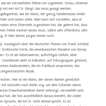
ie ein verzweifeltes Flehen um Legitimität. Schau, scheinen
gt mit mir! Art Sr. klingt, das muss gesagt werden,
ngelegenheit, wie ein Mann, der genug Familienessen erlebt
heln und nicken sollte. Man kann sich vorstellen, dass er
ion eines Elternteils zugestimmt hat, der gelernt hat, dass
en Fehler machen lassen muss. Selbst sehr öffentliche, sehr
ng. Er liebt diesen Jungen immer noch.
Jr. nostalgisch über ‘die deutschen Platten von Frank Schöbel
er Großmutter hörte, die amerikanischen Klassiker von Boney
.’ Es ist ein liebenswertes, aufrichtiges Gefühl. Aber
 Stattdessen wirkt es kalkuliert, auf Fokusgruppen getestet,
tschen Radiosendern, die ein Publikum ansprechen, das
r zeitgenössischen Musik.
isches. Hier ist ein Mann, der seinen Namen gesetzlich
er mit sechzehn nach Berlin zog, um dem Schatten seines
nzes Erwachsenenleben damit verbringt, verzweifelt nach
ut hat, die fast ausschließlich daraus besteht, die Lieder
r Sprache, die Art Sr. nicht einmal spricht. Es ist