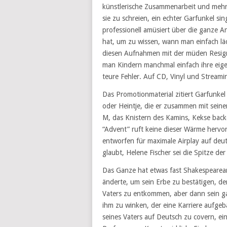
künstlerische Zusammenarbeit und mehr w
sie zu schreien, ein echter Garfunkel sin
professionell amüsiert über die ganze A
hat, um zu wissen, wann man einfach läc
diesen Aufnahmen mit der müden Resignat
man Kindern manchmal einfach ihre eigen
teure Fehler. Auf CD, Vinyl und Streami
Das Promotionmaterial zitiert Garfunkel 
oder Heintje, die er zusammen mit sein
M, das Knistern des Kamins, Kekse backen
“Advent” ruft keine dieser Wärme hervor.
entworfen für maximale Airplay auf deu
glaubt, Helene Fischer sei die Spitze de
Das Ganze hat etwas fast Shakespearean
änderte, um sein Erbe zu bestätigen, d
Vaters zu entkommen, aber dann sein ga
ihm zu winken, der eine Karriere aufgeba
seines Vaters auf Deutsch zu covern, eine