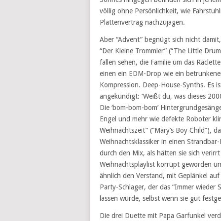
völlig ohne Persönlichkeit, wie Fahrstu
Plattenvertrag nachzujagen.
Aber “Advent” begnügt sich nicht damit, 
“Der Kleine Trommler” (“The Little Drum
fallen sehen, die Familie um das Raclett
einen ein EDM-Drop wie ein betrunkener
Kompression. Deep-House-Synths. Es ist
angekündigt: ‘Weißt du, was dieses 2000 
Die ‘bom-bom-bom’ Hintergrundgesänge w
Engel und mehr wie defekte Roboter klin
Weihnachtszeit” (“Mary’s Boy Child”), d
Weihnachtsklassiker in einen Strandbar
durch den Mix, als hätten sie sich verirr
Weihnachtsplaylist korrupt geworden und 
ähnlich den Verstand, mit Geplänkel au
Party-Schlager, der das “Immer wieder S
lassen würde, selbst wenn sie gut festge
Die drei Duette mit Papa Garfunkel ve