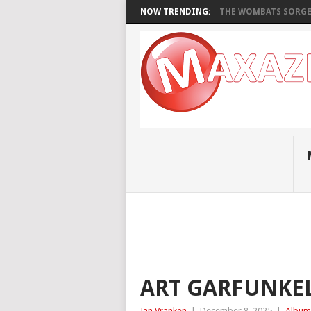
NOW TRENDING:
THE WOMBATS SORGEN
ART GARFUNKEL
Jan Vranken
|
December 8, 2025
|
Album