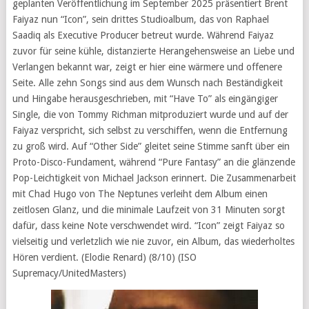
geplanten Veröffentlichung im September 2025 präsentiert Brent
Faiyaz nun “Icon”, sein drittes Studioalbum, das von Raphael
Saadiq als Executive Producer betreut wurde. Während Faiyaz
zuvor für seine kühle, distanzierte Herangehensweise an Liebe und
Verlangen bekannt war, zeigt er hier eine wärmere und offenere
Seite. Alle zehn Songs sind aus dem Wunsch nach Beständigkeit
und Hingabe herausgeschrieben, mit “Have To” als eingängiger
Single, die von Tommy Richman mitproduziert wurde und auf der
Faiyaz verspricht, sich selbst zu verschiffen, wenn die Entfernung
zu groß wird. Auf “Other Side” gleitet seine Stimme sanft über ein
Proto-Disco-Fundament, während “Pure Fantasy” an die glänzende
Pop-Leichtigkeit von Michael Jackson erinnert. Die Zusammenarbeit
mit Chad Hugo von The Neptunes verleiht dem Album einen
zeitlosen Glanz, und die minimale Laufzeit von 31 Minuten sorgt
dafür, dass keine Note verschwendet wird. “Icon” zeigt Faiyaz so
vielseitig und verletzlich wie nie zuvor, ein Album, das wiederholtes
Hören verdient. (Elodie Renard) (8/10) (ISO
Supremacy/UnitedMasters)