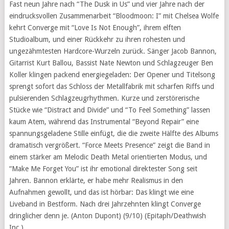
Fast neun Jahre nach “The Dusk in Us” und vier Jahre nach der
eindrucksvollen Zusammenarbeit “Bloodmoon: I” mit Chelsea Wolfe
kehrt Converge mit “Love Is Not Enough”, ihrem elften
Studioalbum, und einer Rückkehr zu ihren rohesten und
ungezähmtesten Hardcore-Wurzeln zurück. Sänger Jacob Bannon,
Gitarrist Kurt Ballou, Bassist Nate Newton und Schlagzeuger Ben
Koller klingen packend energiegeladen: Der Opener und Titelsong
sprengt sofort das Schloss der Metallfabrik mit scharfen Riffs und
pulsierenden Schlagzeugrhythmen. Kurze und zerstörerische
Stücke wie “Distract and Divide” und “To Feel Something” lassen
kaum Atem, während das Instrumental “Beyond Repair” eine
spannungsgeladene Stille einfügt, die die zweite Hälfte des Albums
dramatisch vergrößert. “Force Meets Presence” zeigt die Band in
einem stärker am Melodic Death Metal orientierten Modus, und
“Make Me Forget You” ist ihr emotional direktester Song seit
Jahren. Bannon erklärte, er habe mehr Realismus in den
Aufnahmen gewollt, und das ist hörbar: Das klingt wie eine
Liveband in Bestform. Nach drei Jahrzehnten klingt Converge
dringlicher denn je. (Anton Dupont) (9/10) (Epitaph/Deathwish
Inc.)