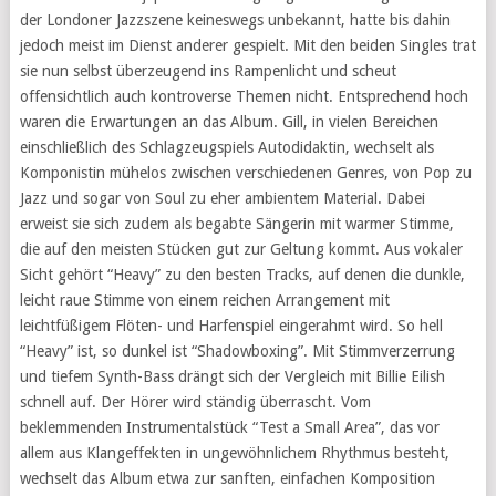
der Londoner Jazzszene keineswegs unbekannt, hatte bis dahin
jedoch meist im Dienst anderer gespielt. Mit den beiden Singles trat
sie nun selbst überzeugend ins Rampenlicht und scheut
offensichtlich auch kontroverse Themen nicht. Entsprechend hoch
waren die Erwartungen an das Album. Gill, in vielen Bereichen
einschließlich des Schlagzeugspiels Autodidaktin, wechselt als
Komponistin mühelos zwischen verschiedenen Genres, von Pop zu
Jazz und sogar von Soul zu eher ambientem Material. Dabei
erweist sie sich zudem als begabte Sängerin mit warmer Stimme,
die auf den meisten Stücken gut zur Geltung kommt. Aus vokaler
Sicht gehört “Heavy” zu den besten Tracks, auf denen die dunkle,
leicht raue Stimme von einem reichen Arrangement mit
leichtfüßigem Flöten- und Harfenspiel eingerahmt wird. So hell
“Heavy” ist, so dunkel ist “Shadowboxing”. Mit Stimmverzerrung
und tiefem Synth-Bass drängt sich der Vergleich mit Billie Eilish
schnell auf. Der Hörer wird ständig überrascht. Vom
beklemmenden Instrumentalstück “Test a Small Area”, das vor
allem aus Klangeffekten in ungewöhnlichem Rhythmus besteht,
wechselt das Album etwa zur sanften, einfachen Komposition