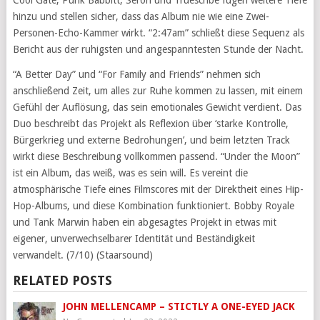
Cool Gate, Punk Babbitt, Seron und Truescribe fügen weitere Tiefe
hinzu und stellen sicher, dass das Album nie wie eine Zwei-
Personen-Echo-Kammer wirkt. “2:47am” schließt diese Sequenz als
Bericht aus der ruhigsten und angespanntesten Stunde der Nacht.
“A Better Day” und “For Family and Friends” nehmen sich
anschließend Zeit, um alles zur Ruhe kommen zu lassen, mit einem
Gefühl der Auflösung, das sein emotionales Gewicht verdient. Das
Duo beschreibt das Projekt als Reflexion über ‘starke Kontrolle,
Bürgerkrieg und externe Bedrohungen’, und beim letzten Track
wirkt diese Beschreibung vollkommen passend. “Under the Moon”
ist ein Album, das weiß, was es sein will. Es vereint die
atmosphärische Tiefe eines Filmscores mit der Direktheit eines Hip-
Hop-Albums, und diese Kombination funktioniert. Bobby Royale
und Tank Marwin haben ein abgesagtes Projekt in etwas mit
eigener, unverwechselbarer Identität und Beständigkeit
verwandelt. (7/10) (Staarsound)
RELATED POSTS
JOHN MELLENCAMP – STICTLY A ONE-EYED JACK