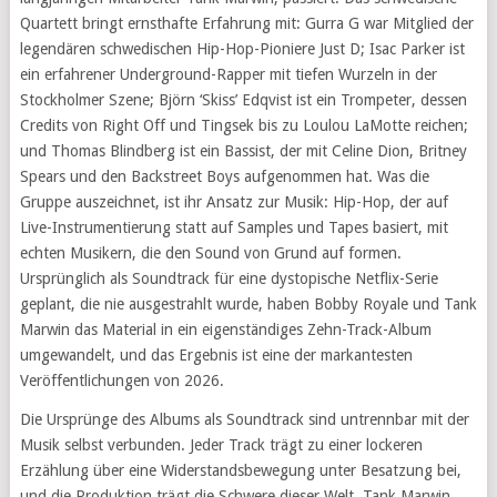
Quartett bringt ernsthafte Erfahrung mit: Gurra G war Mitglied der
legendären schwedischen Hip-Hop-Pioniere Just D; Isac Parker ist
ein erfahrener Underground-Rapper mit tiefen Wurzeln in der
Stockholmer Szene; Björn ‘Skiss’ Edqvist ist ein Trompeter, dessen
Credits von Right Off und Tingsek bis zu Loulou LaMotte reichen;
und Thomas Blindberg ist ein Bassist, der mit Celine Dion, Britney
Spears und den Backstreet Boys aufgenommen hat. Was die
Gruppe auszeichnet, ist ihr Ansatz zur Musik: Hip-Hop, der auf
Live-Instrumentierung statt auf Samples und Tapes basiert, mit
echten Musikern, die den Sound von Grund auf formen.
Ursprünglich als Soundtrack für eine dystopische Netflix-Serie
geplant, die nie ausgestrahlt wurde, haben Bobby Royale und Tank
Marwin das Material in ein eigenständiges Zehn-Track-Album
umgewandelt, und das Ergebnis ist eine der markantesten
Veröffentlichungen von 2026.
Die Ursprünge des Albums als Soundtrack sind untrennbar mit der
Musik selbst verbunden. Jeder Track trägt zu einer lockeren
Erzählung über eine Widerstandsbewegung unter Besatzung bei,
und die Produktion trägt die Schwere dieser Welt. Tank Marwin