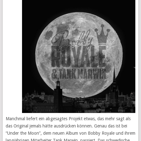
Manchmal liefert ein abgesagtes Projekt etwas, das mehr sagt als
das Original jemals hätte ausdrücken können. Genau das ist bei
“Under the Moon”, dem neuen Album von Bobby Royale und ihrem
langjährigen Mitarbeiter Tank Marwin, passiert. Das schwedische