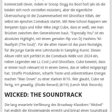
kommerziell clever, indem er Snoop Dogg ins Boot holt (als ob die
beiden sich noch vorstellen müssten), aber die eigentliche
Überraschung ist die Zusammenarbeit mit Ghostface Killah, der
selbst ein episches Comeback startet. Mit New-School-Rappern wie
Benjamin Epps und Killer Mike zeigt Cube, dass er weiß, wie man
Brücken zwischen den Generationen baut. “Especially You” ist ein
absolutes Highlight, mit einem genialen Flip von DJ Hashims “Al-
Naafiysh (The Soul)”. Für die alten Hasen ist das pure Nostalgie,
für die junge Garde eine Lehrstunde in Sampling-Kunst. Dieses
Album reiht sich perfekt in die Comeback-Welle von 2024 ein,
neben Legenden wie LL Cool J und Ghostface. Cube beweist, dass
er immer noch relevant ist in einem Genre, das er selbst mitgeprägt
hat. Straffe Produktion, scharfe Texte und unbestreitbare Energie
machen “Man Down” zu einer starken 8/10. Wer glaubt, Cube sei
fertig, irrt gewaltig. (Elodie Renard) (8/10) (Lench Mob Records)
WICKED: THE SOUNDTRACK
Die lang erwartete Verfilmung des Broadway-Klassikers “Wicked”
hat endlich die Kinoleinwände erreicht und bringt einen Soundtrack