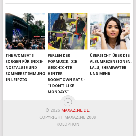
THE WOMBATS
PERLEN DER
ÜBERSICHT ÜBER DIE
SORGEN FÜR INDIE-
POPMUSIK: DIE
ALBUMREZENSIONEN:
NOSTALGIE UND
GESCHICHTE
LALU, SHEARWATER
SOMMERSTIMMUNG
HINTER
UND MEHR
IN LEIPZIG
BOOMTOWN RATS –
“I DON’T LIKE
MONDAYS”
© 2026
MAXAZINE.DE
.
COPYRIGHT MAXAZINE 2009
KOLOPHON