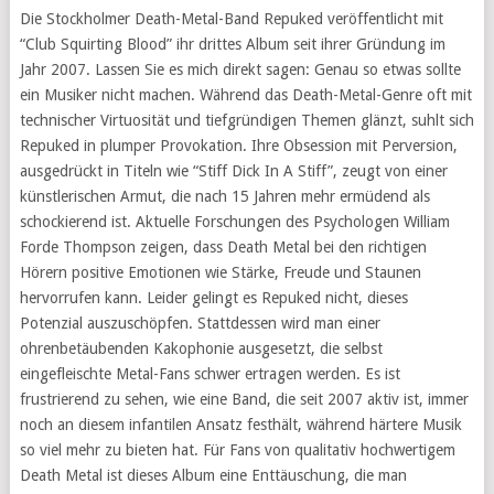
Die Stockholmer Death-Metal-Band Repuked veröffentlicht mit
“Club Squirting Blood” ihr drittes Album seit ihrer Gründung im
Jahr 2007. Lassen Sie es mich direkt sagen: Genau so etwas sollte
ein Musiker nicht machen. Während das Death-Metal-Genre oft mit
technischer Virtuosität und tiefgründigen Themen glänzt, suhlt sich
Repuked in plumper Provokation. Ihre Obsession mit Perversion,
ausgedrückt in Titeln wie “Stiff Dick In A Stiff”, zeugt von einer
künstlerischen Armut, die nach 15 Jahren mehr ermüdend als
schockierend ist. Aktuelle Forschungen des Psychologen William
Forde Thompson zeigen, dass Death Metal bei den richtigen
Hörern positive Emotionen wie Stärke, Freude und Staunen
hervorrufen kann. Leider gelingt es Repuked nicht, dieses
Potenzial auszuschöpfen. Stattdessen wird man einer
ohrenbetäubenden Kakophonie ausgesetzt, die selbst
eingefleischte Metal-Fans schwer ertragen werden. Es ist
frustrierend zu sehen, wie eine Band, die seit 2007 aktiv ist, immer
noch an diesem infantilen Ansatz festhält, während härtere Musik
so viel mehr zu bieten hat. Für Fans von qualitativ hochwertigem
Death Metal ist dieses Album eine Enttäuschung, die man