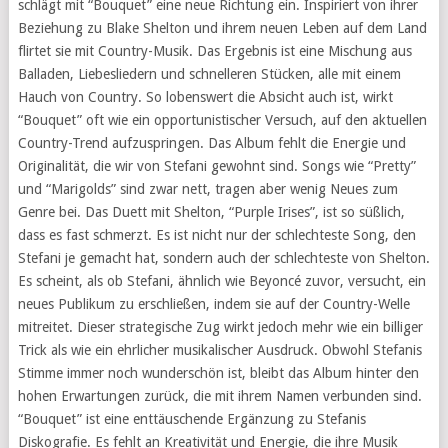
schlägt mit “Bouquet” eine neue Richtung ein. Inspiriert von ihrer
Beziehung zu Blake Shelton und ihrem neuen Leben auf dem Land
flirtet sie mit Country-Musik. Das Ergebnis ist eine Mischung aus
Balladen, Liebesliedern und schnelleren Stücken, alle mit einem
Hauch von Country. So lobenswert die Absicht auch ist, wirkt
“Bouquet” oft wie ein opportunistischer Versuch, auf den aktuellen
Country-Trend aufzuspringen. Das Album fehlt die Energie und
Originalität, die wir von Stefani gewohnt sind. Songs wie “Pretty”
und “Marigolds” sind zwar nett, tragen aber wenig Neues zum
Genre bei. Das Duett mit Shelton, “Purple Irises”, ist so süßlich,
dass es fast schmerzt. Es ist nicht nur der schlechteste Song, den
Stefani je gemacht hat, sondern auch der schlechteste von Shelton.
Es scheint, als ob Stefani, ähnlich wie Beyoncé zuvor, versucht, ein
neues Publikum zu erschließen, indem sie auf der Country-Welle
mitreitet. Dieser strategische Zug wirkt jedoch mehr wie ein billiger
Trick als wie ein ehrlicher musikalischer Ausdruck. Obwohl Stefanis
Stimme immer noch wunderschön ist, bleibt das Album hinter den
hohen Erwartungen zurück, die mit ihrem Namen verbunden sind.
“Bouquet” ist eine enttäuschende Ergänzung zu Stefanis
Diskografie. Es fehlt an Kreativität und Energie, die ihre Musik