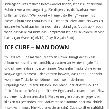
schiefgeht: Was manche beschwörend finden, ist für aufmerksame
Zuhörer vor allem langweilig. Für diejenigen, die Warhaus vom
brillanten Debüt “We Fucked A Flame Into Being” kennen, ist
dieses Album eine Enttäuschung. Dennoch liefert auch ein weniger
inspiriertes Warhaus immer noch ein anständiges Album ab – auch
wenn das vielleicht nicht das Kompliment ist, das Devoldere im Sinn
hatte. (Jan Vranken) (6/10) (Play It Again Sam)
ICE CUBE – MAN DOWN
Yo, lass Ice Cube machen! Mit “Man Down” bringt der OG ein
Album heraus, das sich anfühlt, als wären wir wieder im Jahr ’92,
und ich meine das im besten Sinne. Neunzehn Tracks ohne einen
langweiligen Moment – der Veteran beweist, dass alte Hunde sehr
wohl neue Tricks lernen können, auch wenn sie ihrem
ursprünglichen Stil treu bleiben. Der Mann, der einst “Fuck Tha
Police” brachte, liefert jetzt “It’s My Ego”, und verdammt, sein Flow
ist immer noch messerscharf. Klar, es mag ein bisschen jugendlich
klingen für jemanden, der Großvater sein könnte, aber mal ehrlich
– seit wann muss Hip-Hop erwachsen sein? Cube spielt es natürlich