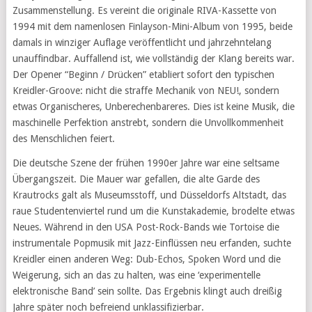
Zusammenstellung. Es vereint die originale RIVA-Kassette von
1994 mit dem namenlosen Finlayson-Mini-Album von 1995, beide
damals in winziger Auflage veröffentlicht und jahrzehntelang
unauffindbar. Auffallend ist, wie vollständig der Klang bereits war.
Der Opener “Beginn / Drücken” etabliert sofort den typischen
Kreidler-Groove: nicht die straffe Mechanik von NEU!, sondern
etwas Organischeres, Unberechenbareres. Dies ist keine Musik, die
maschinelle Perfektion anstrebt, sondern die Unvollkommenheit
des Menschlichen feiert.
Die deutsche Szene der frühen 1990er Jahre war eine seltsame
Übergangszeit. Die Mauer war gefallen, die alte Garde des
Krautrocks galt als Museumsstoff, und Düsseldorfs Altstadt, das
raue Studentenviertel rund um die Kunstakademie, brodelte etwas
Neues. Während in den USA Post-Rock-Bands wie Tortoise die
instrumentale Popmusik mit Jazz-Einflüssen neu erfanden, suchte
Kreidler einen anderen Weg: Dub-Echos, Spoken Word und die
Weigerung, sich an das zu halten, was eine ‘experimentelle
elektronische Band’ sein sollte. Das Ergebnis klingt auch dreißig
Jahre später noch befreiend unklassifizierbar.