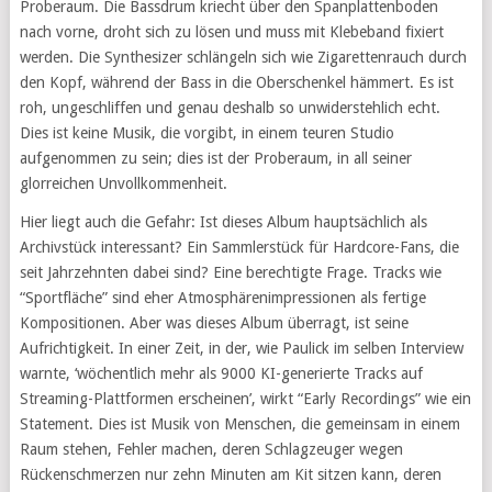
Proberaum. Die Bassdrum kriecht über den Spanplattenboden
nach vorne, droht sich zu lösen und muss mit Klebeband fixiert
werden. Die Synthesizer schlängeln sich wie Zigarettenrauch durch
den Kopf, während der Bass in die Oberschenkel hämmert. Es ist
roh, ungeschliffen und genau deshalb so unwiderstehlich echt.
Dies ist keine Musik, die vorgibt, in einem teuren Studio
aufgenommen zu sein; dies ist der Proberaum, in all seiner
glorreichen Unvollkommenheit.
Hier liegt auch die Gefahr: Ist dieses Album hauptsächlich als
Archivstück interessant? Ein Sammlerstück für Hardcore-Fans, die
seit Jahrzehnten dabei sind? Eine berechtigte Frage. Tracks wie
“Sportfläche” sind eher Atmosphärenimpressionen als fertige
Kompositionen. Aber was dieses Album überragt, ist seine
Aufrichtigkeit. In einer Zeit, in der, wie Paulick im selben Interview
warnte, ‘wöchentlich mehr als 9000 KI-generierte Tracks auf
Streaming-Plattformen erscheinen’, wirkt “Early Recordings” wie ein
Statement. Dies ist Musik von Menschen, die gemeinsam in einem
Raum stehen, Fehler machen, deren Schlagzeuger wegen
Rückenschmerzen nur zehn Minuten am Kit sitzen kann, deren