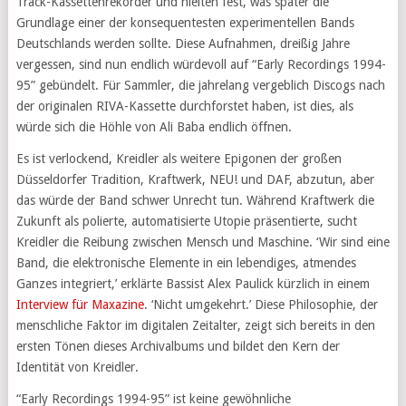
Track-Kassettenrekorder und hielten fest, was später die
Grundlage einer der konsequentesten experimentellen Bands
Deutschlands werden sollte. Diese Aufnahmen, dreißig Jahre
vergessen, sind nun endlich würdevoll auf “Early Recordings 1994-
95” gebündelt. Für Sammler, die jahrelang vergeblich Discogs nach
der originalen RIVA-Kassette durchforstet haben, ist dies, als
würde sich die Höhle von Ali Baba endlich öffnen.
Es ist verlockend, Kreidler als weitere Epigonen der großen
Düsseldorfer Tradition, Kraftwerk, NEU! und DAF, abzutun, aber
das würde der Band schwer Unrecht tun. Während Kraftwerk die
Zukunft als polierte, automatisierte Utopie präsentierte, sucht
Kreidler die Reibung zwischen Mensch und Maschine. ‘Wir sind eine
Band, die elektronische Elemente in ein lebendiges, atmendes
Ganzes integriert,’ erklärte Bassist Alex Paulick kürzlich in einem
Interview für Maxazine
. ‘Nicht umgekehrt.’ Diese Philosophie, der
menschliche Faktor im digitalen Zeitalter, zeigt sich bereits in den
ersten Tönen dieses Archivalbums und bildet den Kern der
Identität von Kreidler.
“Early Recordings 1994-95” ist keine gewöhnliche