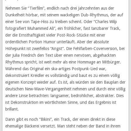
Nehmen Sie “Tierfilm”, endlich nach drei Jahrzehnten aus der
Dunkelheit hörbar, mit seinem wackeligen Dub-Rhythmus, der auf
einer See von Tape-Hiss zu treiben scheint. Oder “Charles Wilp
fotografiert Muhammed Ali”, ein fröhlicher, fast tanzbarer Track,
der die Ernsthaftigkeit vieler Post-Rock-Stücke mit einer
ordentlichen Portion Humor unterläuft. Aber der absolute
Höhepunkt ist zweifellos “Angst”. Die Fehlfarben-Coverversion, bei
der Julia Friedrich den Text über einen nervösen, abgehackten
Rhythmus spricht, ist weit mehr als eine Hommage an Mitbürger.
Während das Original ein ska-artiges Postpunk-Lied war,
dekonstruiert Kreidler es vollständig und baut es zu einem völlig
eigenen Konzept wieder auf. Es ist, als würden sie den Bauplan der
deutschen New-Wave-Vergangenheit nehmen und durch eine völlig
andere Linse betrachten: langsamer, bedrohlicher, abstrakter. Dies
ist Dekonstruktion im wörtlichsten Sinne, und das Ergebnis ist
brillant.
Dann gibt es noch “Bikini”, ein Track, der einen direkt in diese
ehemalige Bäckerei versetzt. Man steht neben der Band in ihrem