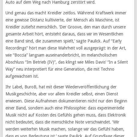
Auto auf dem Weg nach Hamburg zerstört wird.
Und genau das macht Kreidler zeitlos. Während Kraftwerk immer
eine gewisse Distanz kultivierte, der Mensch als Maschine, ist
Kreidler zutiefst menschlich. ‘Der Groove, den man durch unsere
gesamte Arbeit hört, entsteht daraus, dass wir im Wesentlichen
eine Band sind, die zusammen spielt,’ sagte Paulick. Auf “Early
Recordings” hört man diese Wahrheit voll ausgeprägt: in der Art,
wie “Boccia” langsam auseinanderbricht, im melancholischen
Abschluss “Im Betrieb (IV)”, das klingt wie Miles Davis’ “In a Silent
Way” neu interpretiert für eine Generation, die mit Techno
aufgewachsen ist.
Ihr Label, BuroB, hat mit dieser Wiederveröffentlichung der
Musikgeschichte, aber vor allem Kreidler selbst, einen Dienst
erwiesen. Diese Aufnahmen dokumentieren nicht nur den Beginn
einer Band, sondern auch eine Philosophie: dass experimentelle
Musik nicht auf Kosten des Gefühls gehen muss, dass Elektronik
nicht bedeutet, dass die menschliche Note verschwindet. ‘Wir
werden weiterhin Musik machen, solange wir das Gefühl haben,
dass es von Bedeutung ist,’ sagte Paulick. Auf Grundlage dieser